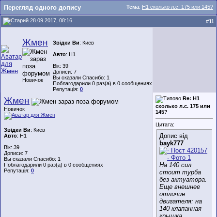
Перегляд одного допису
Тема
:
Н1 сколько л.с. 175 или 145?
28.09.2017, 08:16
#
11
Жмен
Звідки Ви
: Киев
Авто
: H1
Вік: 39
Дописи: 7
Вы сказали Спасибо: 1
Новичок
Поблагодарили 0 раз(а) в 0 сообщениях
Репутація:
0
Жмен
Re: Н1
сколько л.с. 175 или
Новичок
145?
Цитата:
Звідки Ви
: Киев
Допис від
Авто
: H1
bayk777
Вік: 39
Дописи: 7
Вы сказали Спасибо: 1
На 140 сил
Поблагодарили 0 раз(а) в 0 сообщениях
Репутація:
0
стоит турба
без актуатора.
Еще внешнее
отличие
двигателя: на
140 клапанная
крышка