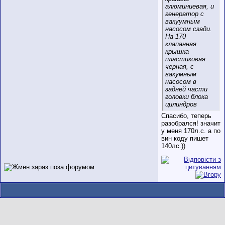
алюминиевая, и
генератор с
вакуумным
насосом сзади.
На 170
клапанная
крышка
пластиковая
черная, с
вакумным
насосом в
задней части
головки блока
цилиндров
Спасибо, теперь
разобрался! значит
у меня 170л.с. а по
вин коду пишет
140лс.))