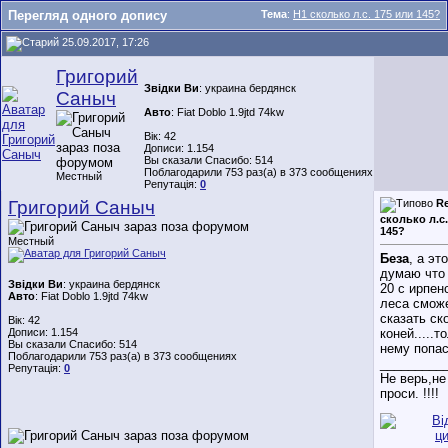
Перегляд одного допису
Тема
:
Н1 сколько л.с. 175 или 145?
25.09.2017, 17:26
Григорий
Звідки Ви
: украина бердянск
Саныч
Авто
: Fiat Doblo 1.9jtd 74kw
Вік: 42
Дописи: 1.154
Вы сказали Спасибо: 514
Поблагодарили 753 раз(а) в 373 сообщениях
Местный
Репутація:
0
Григорий Саныч
Re
сколько л.с.
145?
Местный
Беза
, а это
думаю что
Звідки Ви
: украина бердянск
20 с ирпен
Авто
: Fiat Doblo 1.9jtd 74kw
леса смож
сказать ск
Вік: 42
Дописи: 1.154
коней.....т
Вы сказали Спасибо: 514
нему попа
Поблагодарили 753 раз(а) в 373 сообщениях
_________
Репутація:
0
Не верь,не
проси. !!!!