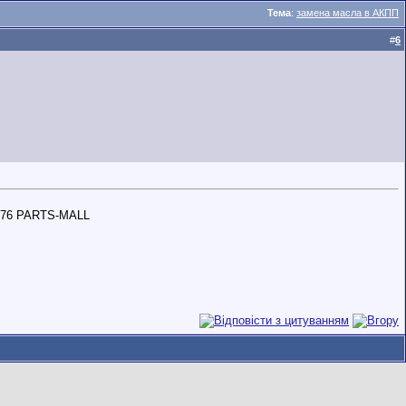
Тема
:
замена масла в АКПП
#
6
76 PARTS-MALL