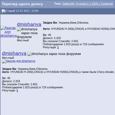
Перегляд одного допису
Тема
:
Stalker88, Hyundai h-1 2009 с Голандии
12.07.2017, 13:59
Звідки Ви
: Украина,Киев,Оболонь
dmishanya
Авто
: HYUNDAI H-200(LONG6) и HYUNDAI H200(LONG8)
Вік: 45
Дописи: 2.203
Местный
Вы сказали Спасибо: 2.601
Поблагодарили 1.815 раз(а) в 719 сообщениях
Репутація:
1
dmishanya
Местный
Звідки Ви
: Украина,Киев,Оболонь
Авто
: HYUNDAI H-200(LONG6) и HYUNDAI H200(LONG8),а также были Chery Amulet,
Вік: 45
Дописи: 2.203
Вы сказали Спасибо: 2.601
Поблагодарили 1.815 раз(а) в 719 сообщениях
Репутація:
1