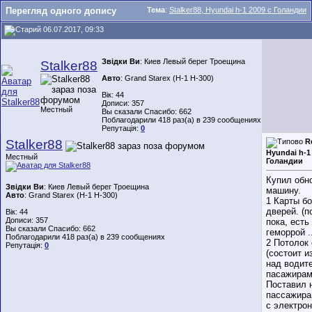
Перегляд одного допису
Тема
:
Stalker88, Hyundai h-1 2009 с Голандии
06.07.2017, 09:33
Звідки Ви
: Киев Левый берег Троещина
Stalker88
Авто
: Grand Starex (H-1 H-300)
Вік: 44
Дописи: 357
Местный
Вы сказали Спасибо: 662
Поблагодарили 418 раз(а) в 239 сообщениях
Репутація:
0
Stalker88
R
Hyundai h-1
Местный
Голандии
Купил обн
Звідки Ви
: Киев Левый берег Троещина
машину.
Авто
: Grand Starex (H-1 H-300)
1 Карты б
дверей. (п
Вік: 44
Дописи: 357
пока, есть
Вы сказали Спасибо: 662
геморрой ..
Поблагодарили 418 раз(а) в 239 сообщениях
2 Потолок
Репутація:
0
(состоит и
над водит
пасажирам
Поставил 
пассажира
с электрон