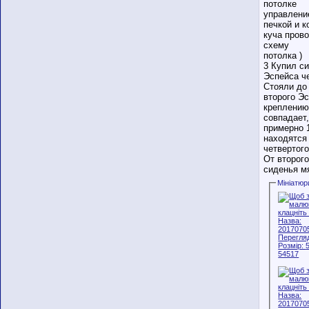
потолке
управлени
печкой и к
куча пров
схему
потолка )
3 Купил с
Эспейса че
Стояли до 
второго Э
креплению
совпадает,
примерно 1
находятся
четвертого
От второг
сиденья мя
Мініатюр