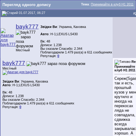
Перегляд одного допису
Тема
:
Принимайте в клуб H1 2011
01.07.2017, 06:27
#
bayk777
Звідки Ви
: Украина, Каховка
Авто
: Н-1;LEXUS LS430
Вік: 48
Дописи: 1.238
Вы сказали Спасибо: 2.344
Местный
Поблагодарили 1.479 раз(а) в 611 сообщениях
Репутація:
0
bayk777
Re
Принимайте
Местный
клуб H1 2011
Сереж(Sgas
Звідки Ви
: Украина, Каховка
так и есть,
Авто
: Н-1;LEXUS LS430
прошлый
кузов у ме
Вік: 48
Дописи: 1.238
крутило и
Вы сказали Спасибо: 2.344
иногда на
Поблагодарили 1.479 раз(а) в 611 сообщениях
перекосах
Репутація:
0
ляда не
совпадала,
сдвижка
всегда
закрывалас
хорошо. А