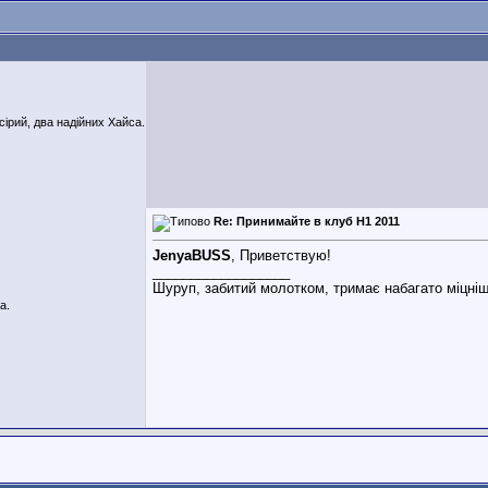
сірий, два надійних Хайса.
Re: Принимайте в клуб H1 2011
JenyaBUSS
, Приветствую!
__________________
Шуруп, забитий молотком, тримає набагато міцніш
а.