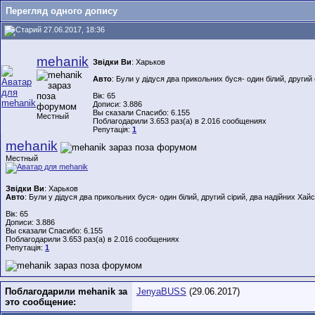
Перегляд одного допису
27.06.2017, 18:36
mehanik
Звідки Ви
: Харьков
Авто
: Були у дідуся два прикольних буся- один білий, другий 
Вік: 65
Дописи: 3.886
Вы сказали Спасибо: 6.155
Местный
Поблагодарили 3.653 раз(а) в 2.016 сообщениях
Репутація:
1
mehanik
Местный
Звідки Ви
: Харьков
Авто
: Були у дідуся два прикольних буся- один білий, другий сірий, два надійних Хайс
Вік: 65
Дописи: 3.886
Вы сказали Спасибо: 6.155
Поблагодарили 3.653 раз(а) в 2.016 сообщениях
Репутація:
1
Поблагодарили mehanik за
JenyaBUSS
(29.06.2017)
это сообщение: