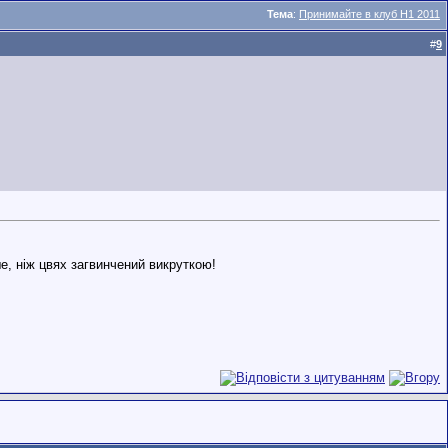
Тема
:
Принимайте в клуб H1 2011
#
9
е, ніж цвях загвинчений викруткою!