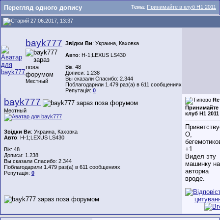
Перегляд одного допису
Тема
:
Принимайте в клуб H1 2011
27.06.2017, 13:37
bayk777
Звідки Ви
: Украина, Каховка
Авто
: Н-1;LEXUS LS430
Вік: 48
Дописи: 1.238
Вы сказали Спасибо: 2.344
Местный
Поблагодарили 1.479 раз(а) в 611 сообщениях
Репутація:
0
bayk777
Re
Принимайте
Местный
клуб H1 2011
Приветству
Звідки Ви
: Украина, Каховка
О,
Авто
: Н-1;LEXUS LS430
бегемотико
+1
Вік: 48
Дописи: 1.238
Видел эту
Вы сказали Спасибо: 2.344
машинку на
Поблагодарили 1.479 раз(а) в 611 сообщениях
авториа
Репутація:
0
вроде.