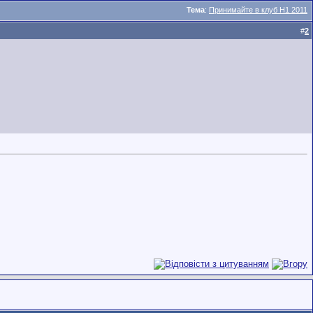
Тема
:
Принимайте в клуб H1 2011
#
2