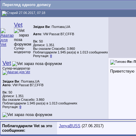
Перегляд одного допису
27.06.2017, 07:18
Vet
Звідки Ви
: Полтава,UA
Авто
: VW Passat B7,CFFB
Вік: 50
Дописи: 1.351
Супер-
Вы сказали Спасибо: 3.860
модератор
Поблагодарили 1.945 раз(а) в 1.013 сообщениях
Репутація:
0
Vet
Re: 
Супер-модератор
Приветствую 
Звідки Ви
: Полтава,UA
Авто
: VW Passat B7,CFFB
Вік: 50
Дописи: 1.351
Вы сказали Спасибо: 3.860
Поблагодарили 1.945 раз(а) в 1.013 сообщениях
Репутація:
0
Поблагодарили Vet за это
JenyaBUSS
(27.06.2017)
сообщение: