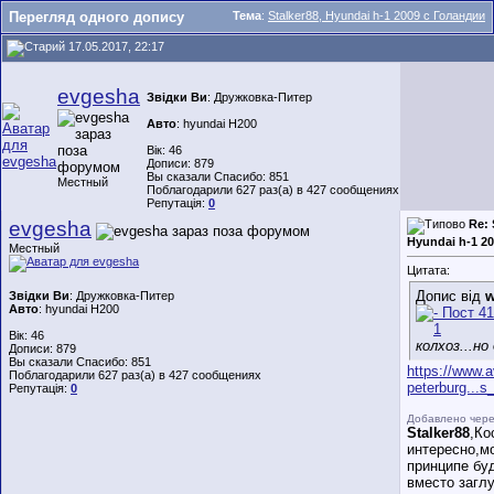
Перегляд одного допису
Тема
:
Stalker88, Hyundai h-1 2009 с Голандии
17.05.2017, 22:17
evgesha
Звідки Ви
: Дружковка-Питер
Авто
: hyundai H200
Вік: 46
Дописи: 879
Вы сказали Спасибо: 851
Местный
Поблагодарили 627 раз(а) в 427 сообщениях
Репутація:
0
evgesha
Re: 
Hyundai h-1 2
Местный
Цитата:
Допис від
w
Звідки Ви
: Дружковка-Питер
Авто
: hyundai H200
Вік: 46
колхоз...но
Дописи: 879
Вы сказали Спасибо: 851
https://www.a
Поблагодарили 627 раз(а) в 427 сообщениях
peterburg...
Репутація:
0
Добавлено чере
Stalker88
,Ко
интересно,м
принципе буд
вместо загл