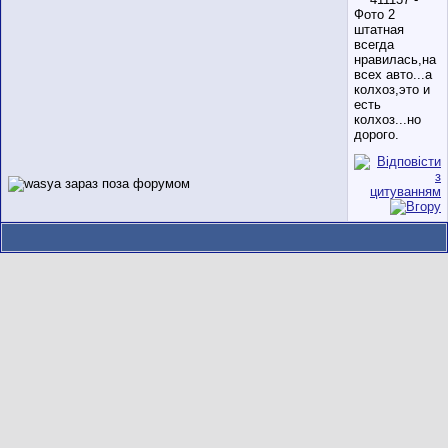
штатная
всегда
нравилась,на
всех авто...а
колхоз,это и
есть
колхоз...но
дорого.