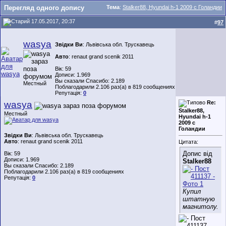
Перегляд одного допису
Тема
:
Stalker88, Hyundai h-1 2009 с Голандии
17.05.2017, 20:37
#
97
wasya
Звідки Ви
: Львівська обл. Трускавець
Авто
: renaut grand scenik 2011
Вік: 59
Дописи: 1.969
Вы сказали Спасибо: 2.189
Местный
Поблагодарили 2.106 раз(а) в 819 сообщениях
Репутація:
0
wasya
Re:
Stalker88,
Местный
Hyundai h-1
2009 с
Голандии
Звідки Ви
: Львівська обл. Трускавець
Авто
: renaut grand scenik 2011
Цитата:
Допис від
Вік: 59
Дописи: 1.969
Stalker88
Вы сказали Спасибо: 2.189
Поблагодарили 2.106 раз(а) в 819 сообщениях
Репутація:
0
Купил
штатную
магнитолу.