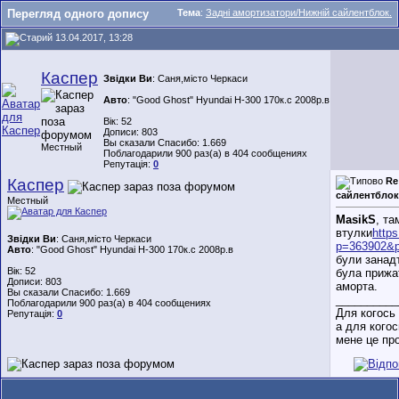
Перегляд одного допису
Тема
:
Задні амортизатори/Нижній сайлентблок.
13.04.2017, 13:28
Каспер
Звідки Ви
: Саня,місто Черкаси
Авто
: "Good Ghost" Hyundai H-300 170к.с 2008р.в
Вік: 52
Дописи: 803
Вы сказали Спасибо: 1.669
Местный
Поблагодарили 900 раз(а) в 404 сообщениях
Репутація:
0
Каспер
Re
сайлентблок
Местный
MasikS
, та
втулки
http
Звідки Ви
: Саня,місто Черкаси
p=363902&p
Авто
: "Good Ghost" Hyundai H-300 170к.с 2008р.в
були занад
Вік: 52
була прижа
Дописи: 803
аморта.
Вы сказали Спасибо: 1.669
__________
Поблагодарили 900 раз(а) в 404 сообщениях
Для когось
Репутація:
0
а для кого
мене це про