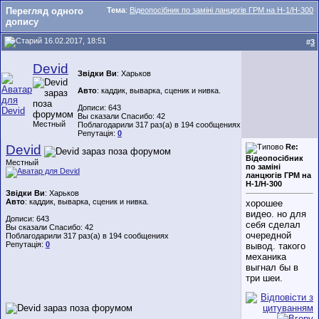
Перегляд одного
Тема
:
Відеопосібник по заміні ланцюгів ГРМ на Н-1/Н-300
допису
16.02.2017, 18:51
#
3
Devid
Звідки Ви
: Харьков
Авто
: каддик, выварка, сценик и нивка.
Дописи: 643
Вы сказали Спасибо: 42
Местный
Поблагодарили 317 раз(а) в 194 сообщениях
Репутація:
0
Devid
Re:
Відеопосібник
Местный
по заміні
ланцюгів ГРМ на
Н-1/Н-300
Звідки Ви
: Харьков
Авто
: каддик, выварка, сценик и нивка.
хорошее
видео. но для
Дописи: 643
себя сделал
Вы сказали Спасибо: 42
очередной
Поблагодарили 317 раз(а) в 194 сообщениях
Репутація:
0
вывод. такого
механика
выгнал бы в
три шеи.