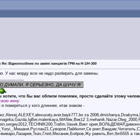
Re: Відеопосібник по заміні ланцюгів ГРМ на Н-1/Н-300
о. У нас морду всю не надо разбирать для замены.
___________
 хотите, что бы вас облили помоями, просто сделайте этому челов
свою жену
 я померяться у кого длиннее, итак знаком -
bez,Alexej,ALEXEY,alexusaty,aver,bayk777,bo za 2008,dmishanya,Dvakyma
genagirka,Gazda,IgBer,malenkaya,MANяк,Вик12 3,mehanik,Nazar,Oleg_2000,
ein,sergey2012,TECHNIK200,Trafim,Vasek,Викт ория,ВОЛЬДЕМАР,димончи
_Yuryi_,Мишаня,Руслан21,Суворов,Пайболит,Се рнет,Вандам,Читатель,С
нвиваро,Лазарев,Ткач,Глеб,Механик,Бобров,Жу равель,Вет,Ibn5555 а так