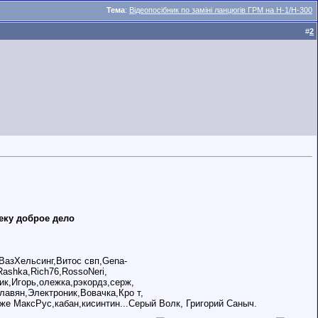
Тема
:
Відеопосібник по заміні ланцюгів ГРМ на Н-1/Н-300
#
2
еку доброе дело
,ВазХельсинг,Витос свп,Gena-
Rashka,Rich76,RossoNeri,
к,Игорь,олежка,рэкордз,серж,
лавян,Электроник,Вовачка,Кро т,
же МаксРус,кабан,кисинтин...Серый Волк, Григорий Саныч.