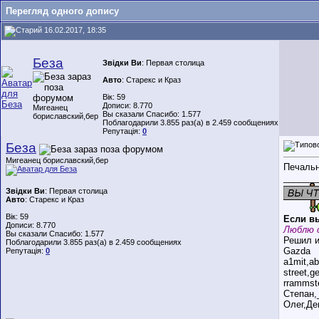
Перегляд одного допису
16.02.2017, 18:35
Беза
Звідки Ви
: Первая столица
Авто
: Старекс и Краз
Вік: 59
Дописи: 8.770
Мигеанец
Вы сказали Спасибо: 1.577
бориславский,бер
Поблагодарили 3.855 раз(а) в 2.459 сообщениях
Репутація:
0
Беза
Мигеанец бориславский,бер
Печальн
_______
Звідки Ви
: Первая столица
Авто
: Старекс и Краз
Вік: 59
Если вы
Дописи: 8.770
Люблю 
Вы сказали Спасибо: 1.577
Решил и
Поблагодарили 3.855 раз(а) в 2.459 сообщениях
Gazda
Репутація:
0
a1mit,a
street,
rrammst
Степан,
Олег,Де