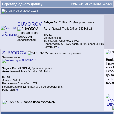
Перегляд одного допису
Тема
:
Стучат суппорта на H200
25.06.2009, 10:14
Звідки Ви
: УКРАИНА, Днепропетровск
SUVOROV
Авто
: Renault Trafic 2.5 dci 140 H2-L2
Вік: 51
Дописи: 5.643
Заблокирован
Вы сказали Спасибо: 1.072
Поблагодарили 1.576 раз(а) в 896 сообщениях
Репутація:
0
SUVOROV
Заблокирован
Husk
Прик
я на 
Звідки Ви
: УКРАИНА, Днепропетровск
Econ
Авто
: Renault Trafic 2.5 dci 140 H2-L2
до та
Вік: 51
чуть
Дописи: 5.643
доез
Вы сказали Спасибо: 1.072
Поблагодарили 1.576 раз(а) в 896 сообщениях
Репутація:
0