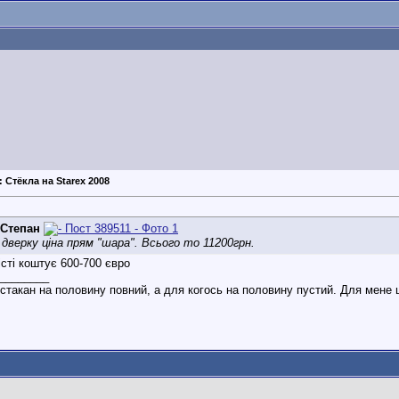
: Стёкла на Starex 2008
Степан
 дверку ціна прям "шара". Всього то 11200грн.
істі коштує 600-700 євро
________
стакан на половину повний, а для когось на половину пустий. Для мене це