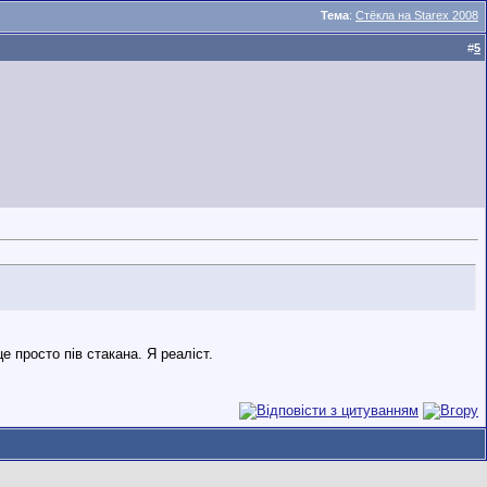
Тема
:
Стёкла на Starex 2008
#
5
 просто пів стакана. Я реаліст.