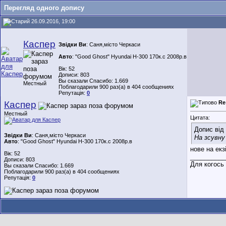
Перегляд одного допису
26.09.2016, 19:00
Каспер
Звідки Ви
: Саня,місто Черкаси
Авто
: "Good Ghost" Hyundai H-300 170к.с 2008р.в
Вік: 52
Дописи: 803
Вы сказали Спасибо: 1.669
Местный
Поблагодарили 900 раз(а) в 404 сообщениях
Репутація:
0
Каспер
Re
Местный
Цитата:
Допис від
Звідки Ви
: Саня,місто Черкаси
На зсувну
Авто
: "Good Ghost" Hyundai H-300 170к.с 2008р.в
нове на екз
Вік: 52
__________
Дописи: 803
Для когось 
Вы сказали Спасибо: 1.669
Поблагодарили 900 раз(а) в 404 сообщениях
Репутація:
0