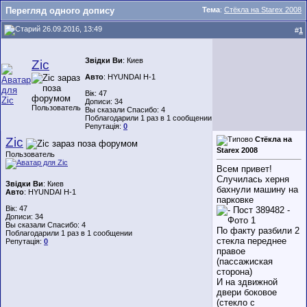
Перегляд одного допису
Тема
:
Стёкла на Starex 2008
26.09.2016, 13:49
#
1
Звідки Ви
: Киев
Zic
Авто
: HYUNDAI H-1
Вік: 47
Дописи: 34
Пользователь
Вы сказали Спасибо: 4
Поблагодарили 1 раз в 1 сообщении
Репутація:
0
Zic
Стёкла на
Starex 2008
Пользователь
Всем привет!
Случилась херня
Звідки Ви
: Киев
бахнули машину на
Авто
: HYUNDAI H-1
парковке
Вік: 47
Дописи: 34
Вы сказали Спасибо: 4
По факту разбили 2
Поблагодарили 1 раз в 1 сообщении
стекла переднее
Репутація:
0
правое
(пассажиская
сторона)
И на здвижной
двери боковое
(стекло с