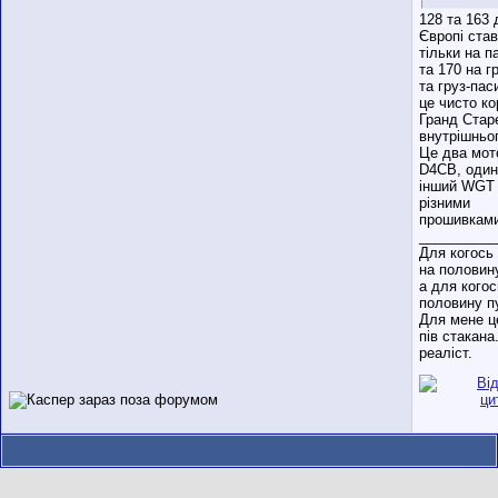
128 та 163 
Європі ста
тільки на п
та 170 на г
та груз-паси
це чисто к
Гранд Стар
внутрішньог
Це два мот
D4CB, один
інший WGT 
різними
прошивками
__________
Для когось
на половин
а для когос
половину п
Для мене ц
пів стакана
реаліст.