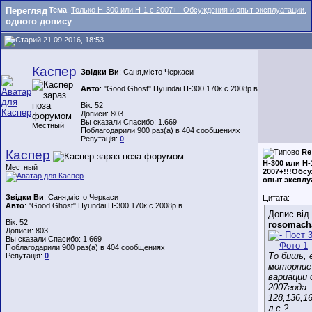
Перегляд
Тема
:
Только Н-300 или Н-1 с 2007+!!!Обсуждения и опыт эксплуатации.
одного допису
21.09.2016, 18:53
Каспер
Звідки Ви
: Саня,місто Черкаси
Авто
: "Good Ghost" Hyundai H-300 170к.с 2008р.в
Вік: 52
Дописи: 803
Вы сказали Спасибо: 1.669
Местный
Поблагодарили 900 раз(а) в 404 сообщениях
Репутація:
0
Каспер
Re
Н-300 или Н-
Местный
2007+!!!Обс
опыт эксплу
Звідки Ви
: Саня,місто Черкаси
Цитата:
Авто
: "Good Ghost" Hyundai H-300 170к.с 2008р.в
Допис від
Вік: 52
rosomach
Дописи: 803
Вы сказали Спасибо: 1.669
Поблагодарили 900 раз(а) в 404 сообщениях
То бишь, 
Репутація:
0
моторние
вариации 
2007года
128,136,16
л.с.?