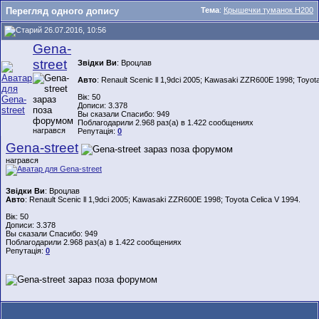
Перегляд одного допису
Тема
:
Крышечки туманок Н200
26.07.2016, 10:56
Gena-
street
Звідки Ви
: Вроцлав
Авто
: Renault Scenic ll 1,9dci 2005; Kawasaki ZZR600E 1998; Toyota
Вік: 50
Дописи: 3.378
Вы сказали Спасибо: 949
Поблагодарили 2.968 раз(а) в 1.422 сообщениях
награвся
Репутація:
0
Gena-street
награвся
Звідки Ви
: Вроцлав
Авто
: Renault Scenic ll 1,9dci 2005; Kawasaki ZZR600E 1998; Toyota Celica V 1994.
Вік: 50
Дописи: 3.378
Вы сказали Спасибо: 949
Поблагодарили 2.968 раз(а) в 1.422 сообщениях
Репутація:
0