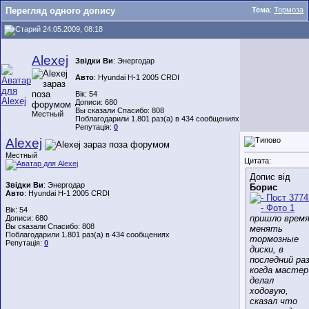
Перегляд одного допису
Тема
:
Тормоза
24.05.2009, 08:18
Alexej
Звідки Ви
: Энергодар
Авто
: Hyundai H-1 2005 CRDI
Вік: 54
Дописи: 680
Вы сказали Спасибо: 808
Местный
Поблагодарили 1.801 раз(а) в 434 сообщениях
Репутація:
0
Alexej
Местный
Цитата:
Допис від
Звідки Ви
: Энергодар
Борис
Авто
: Hyundai H-1 2005 CRDI
Вік: 54
пришло врем
Дописи: 680
Вы сказали Спасибо: 808
менять
Поблагодарили 1.801 раз(а) в 434 сообщениях
тормозные
Репутація:
0
диски, в
последний раз
когда мастер
делал
ходовую,
сказал что