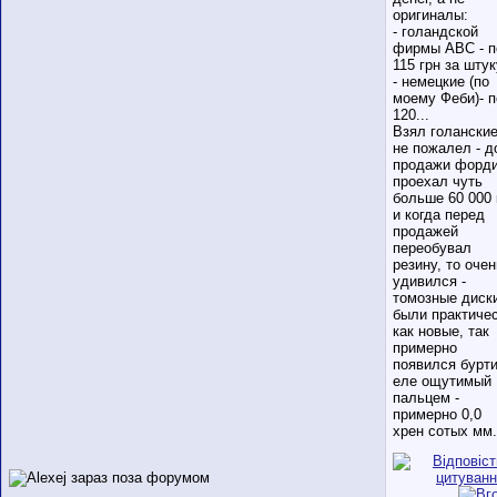
оригиналы:
- голандской
фирмы АВС - п
115 грн за штук
- немецкие (по
моему Феби)- п
120...
Взял голанские
не пожалел - д
продажи форд
проехал чуть
больше 60 000
и когда перед
продажей
переобувал
резину, то очен
удивился -
томозные диск
были практиче
как новые, так
примерно
появился бурти
еле ощутимый
пальцем -
примерно 0,0
хрен сотых мм.