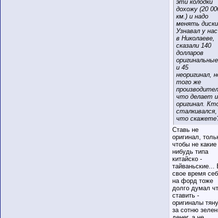
эти колодки
дохожу (20 00
км.) и надо
менять диски
Узнавал у нас
в Николаеве,
сказали 140
долларов
оригинальные
и 45
неоригинал, н
того же
производите
что делает и
оригинал. Кт
сталкивался,
что скажете
Ставь не
оригинал, толь
чтобы не какие
нибудь типа
китайско -
тайваньские... 
свое время се
на форд тоже
долго думал ч
ставить -
оригиналы тян
за сотню зеле
денег, а не