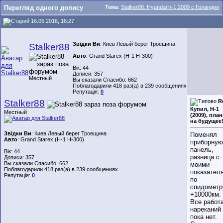
Перегляд одного допису
Тема
:
Stalker88, Hyundai h-1 2009 с Голандии
16.05.2016, 16:27
Звідки Ви
: Киев Левый берег Троещина
Stalker88
Авто
: Grand Starex (H-1 H-300)
Вік: 44
Дописи: 357
Местный
Вы сказали Спасибо: 662
Поблагодарили 418 раз(а) в 239 сообщениях
Репутація:
0
Stalker88
R
Купил, H-1
Местный
(2009), пла
на будущее
Звідки Ви
: Киев Левый берег Троещина
Поменял
Авто
: Grand Starex (H-1 H-300)
приборную
панель,
Вік: 44
разница с
Дописи: 357
Вы сказали Спасибо: 662
моими
Поблагодарили 418 раз(а) в 239 сообщениях
показател
Репутація:
0
по
спидометр
+10000км.
Все работ
нареканий
пока нет.