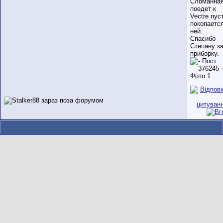
Сломанна
поедет к
Vectre пус
покопается
ней.
Спасибо
Степану з
приборку.