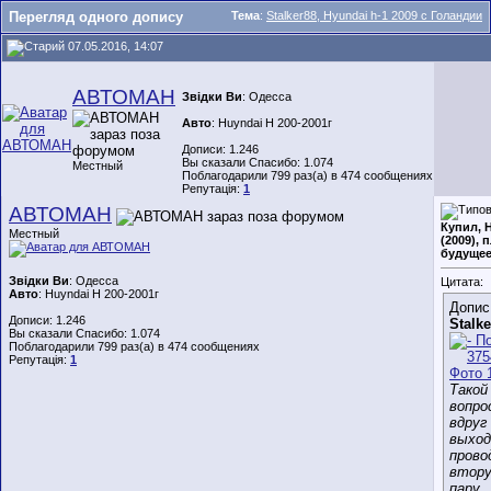
Перегляд одного допису
Тема
:
Stalker88, Hyundai h-1 2009 с Голандии
07.05.2016, 14:07
АВТОМАН
Звідки Ви
: Одесса
Авто
: Huyndai H 200-2001г
Дописи: 1.246
Вы сказали Спасибо: 1.074
Местный
Поблагодарили 799 раз(а) в 474 сообщениях
Репутація:
1
АВТОМАН
Купил, 
Местный
(2009), 
будущее
Звідки Ви
: Одесса
Цитата:
Авто
: Huyndai H 200-2001г
Допис
Дописи: 1.246
Stalke
Вы сказали Спасибо: 1.074
Поблагодарили 799 раз(а) в 474 сообщениях
Репутація:
1
Такой
вопро
вдруг
выход
прово
втор
пару