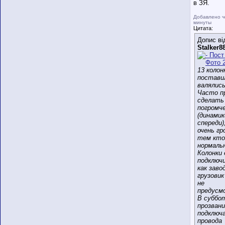
в ЗЯ.
Добавлено ч
минуты
Цитата:
Допис ві
Stalker8
13 колон
постави
валялись
Часто п
сделать
погромч
(динамик
спереди)
очень гр
тем кто
нормаль
Колонки 
подключ
как заво
грузовик
не
предусм
В суббо
прозван
подключ
провода