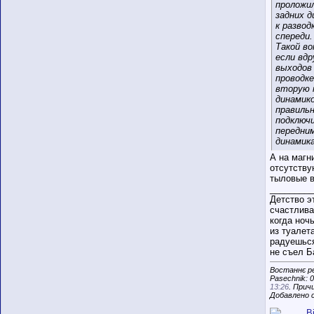
проложи
задних д
к развод
спереди.
Такой во
если вдр
выходов
проводке
вторую 
динамико
правиль
подключ
передни
динамик
А на магн
отсутству
тыловые 
_________
Детство э
счастлива
когда ноч
из туалет
радуешься
не съел Б
Востаннє р
Pasechnik: 0
13:26
. Прич
Добавлено 