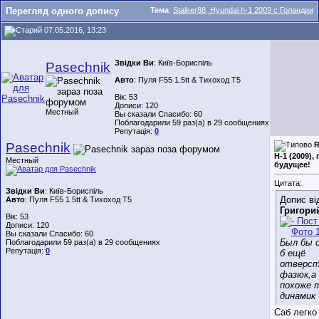
Перегляд одного допису
Тема
:
Stalker88, Hyundai h-1 2009 с Голандии
07.05.2016, 13:23
Звідки Ви
: Київ-Бориспіль
Pasechnik
Авто
: Пуля F55 1.5tt & Тихоход T5
Вік: 53
Дописи: 120
Местный
Вы сказали Спасибо: 60
Поблагодарили 59 раз(а) в 29 сообщениях
Репутація:
0
Pasechnik
R
H-1 (2009),
Местный
будущее!
Цитата:
Звідки Ви
: Київ-Бориспіль
Допис ві
Авто
: Пуля F55 1.5tt & Тихоход T5
Григори
Вік: 53
Дописи: 120
Вы сказали Спасибо: 60
Был бы с
Поблагодарили 59 раз(а) в 29 сообщениях
Репутація:
0
б ещё
отверст
фазюк,а
похоже 
динамик
Саб легко