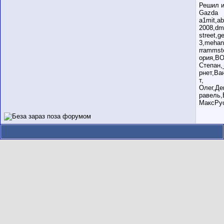
Решил и
Gazda
a1mit,a
2008,dm
street,
3,mehan
rrammst
ория,ВО
Степан,
рнет,Ва
т,
Олег,Де
равель,
МаксРус