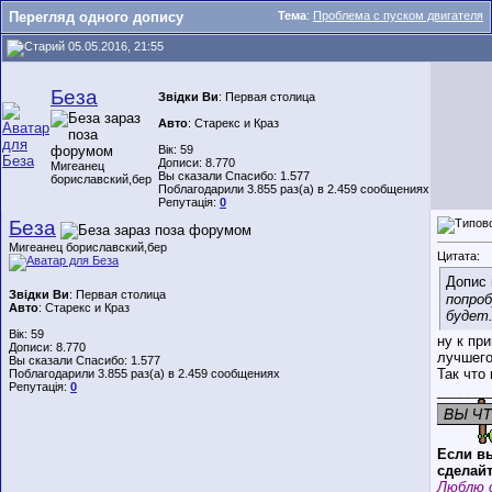
Перегляд одного допису
Тема
:
Проблема с пуском двигателя
05.05.2016, 21:55
Беза
Звідки Ви
: Первая столица
Авто
: Старекс и Краз
Вік: 59
Дописи: 8.770
Мигеанец
Вы сказали Спасибо: 1.577
бориславский,бер
Поблагодарили 3.855 раз(а) в 2.459 сообщениях
Репутація:
0
Беза
Мигеанец бориславский,бер
Цитата:
Допис 
Звідки Ви
: Первая столица
попроб
Авто
: Старекс и Краз
будет
Вік: 59
ну к пр
Дописи: 8.770
лучшего
Вы сказали Спасибо: 1.577
Так что 
Поблагодарили 3.855 раз(а) в 2.459 сообщениях
Репутація:
0
_______
Если вы
сделайт
Люблю 