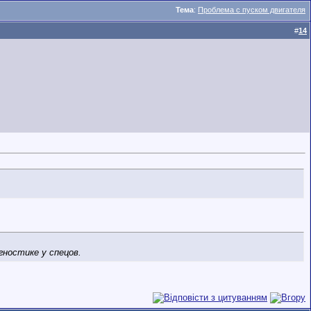
Тема
:
Проблема с пуском двигателя
#
14
гностике у спецов.