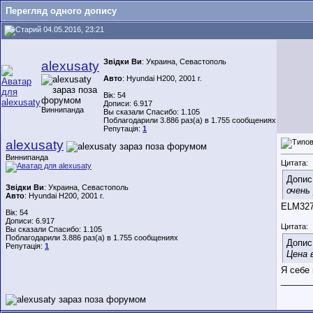
Перегляд одного допису
04.05.2016, 23:21
Звідки Ви
: Украина, Севастополь
alexusaty
Авто
: Hyundai H200, 2001 г.
Вік: 54
Дописи: 6.917
Виннипанда
Вы сказали Спасибо: 1.105
Поблагодарили 3.886 раз(а) в 1.755 сообщениях
Репутація:
1
alexusaty
Виннипанда
Цитата:
Допис
Звідки Ви
: Украина, Севастополь
очень
Авто
: Hyundai H200, 2001 г.
ELM327
Вік: 54
Дописи: 6.917
Цитата:
Вы сказали Спасибо: 1.105
Поблагодарили 3.886 раз(а) в 1.755 сообщениях
Допис
Репутація:
1
Цена 
Я себе 
______