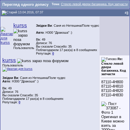
Перегляд одного допису
Тема
:
Стекло левой двери багажника. Код запчасти
13.04.2016, 07:37
#
3
kurss
Звідки Ви
: Саня из Нетешина/Поле чудес
Авто
: H300 "Дракоша" :)
Вік: 49
Дописи: 76
Вы сказали Спасибо: 35
Пользователь
Поблагодарили 17 раз(а) в 8 сообщениях
Репутація:
0
kurss
Re:
Стекло левой
Пользователь
двери
багажника. Код
запчасти
Звідки Ви
: Саня из Нетешина/Поле чудес
Авто
: H300 "Дракоша" :)
87110-4H800
87110-4H810
Вік: 49
87110-4H820
Дописи: 76
87110-4H830
Вы сказали Спасибо: 35
Поблагодарили 17 раз(а) в 8 сообщениях
Репутація:
0
Оригинал в
Киеве можно
взять за
2000грн.