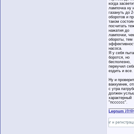
когда засвети
лампочка ну 
газануть до 2
оборотов и пр
таком состоя
посчитать те
нажатия до
лампочки, че
обороты, тем
эффективнос
насоса.
Я у себя пыт
боротся, но
бесполезно,
переучил себ
ездить и все.
Ну и провери
ваккумник, от
с утра патруб
должен услы
характерный
"псссссс".
____________
Legnum
ИНФ