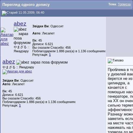
Перегляд одного допису
Тема
:
Тормоза
11.05.2009, 06:40
abez
Звідки Ви
: Одессит
Авто
: Лисапет
Вік: 45
Дописи: 6.621
やまざる ::
Вы сказали Спасибо: 456
Ямадзару
Поблагодарили 1.886 раз(а) в 1.136 сообщениях
Репутація:
1
abez
やまざる :: Ямадзару
Проблема в т
у дизелей ва
берется не из
Звідки Ви
: Одессит
цилиндра, а
Авто
: Лисапет
качается с
Вік: 45
помощью нас
Дописи: 6.621
генераторе, 
Вы сказали Спасибо: 456
на ХХ он оче
Поблагодарили 1.886 раз(а) в 1.136 сообщениях
сильно теряе
Репутація:
1
эффективнос
Разницу мож
заметить есл
на месте час
нажимать на 
тормоза до м