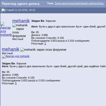
Перегляд одного допису
Тема
:
Задні амортизатори/Нижній сайлентблок.
11.02.2016, 19:22
mehanik
Звідки Ви
: Харьков
Авто
: Були у дідуся два прикольних буся- один білий, другий 
Вік: 65
Дописи: 3.886
Вы сказали Спасибо: 6.155
Местный
Поблагодарили 3.653 раз(а) в 2.016 сообщениях
Репутація:
1
mehanik
Местный
Звідки Ви
: Харьков
Авто
: Були у дідуся два прикольних буся- один білий, другий сірий, два надійних Хайс
Вік: 65
Дописи: 3.886
Вы сказали Спасибо: 6.155
Поблагодарили 3.653 раз(а) в 2.016 сообщениях
Репутація:
1