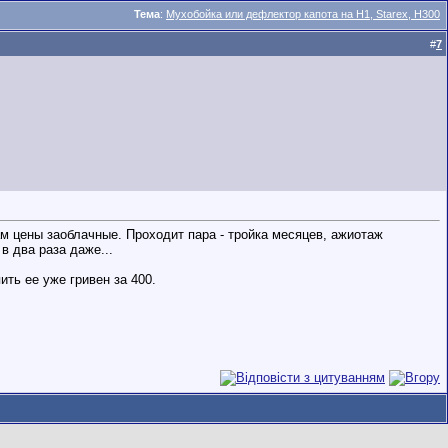
Тема
:
Мухобойка или дефлектор капота на H1, Starex, H300
#
7
ам цены заоблачные. Проходит пара - тройка месяцев, ажиотаж
в два раза даже...
ить ее уже гривен за 400.