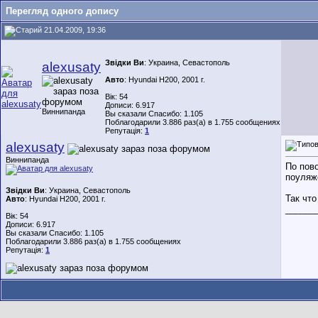
Перегляд одного допису
21.04.2009, 19:36
Звідки Ви
: Украина, Севастополь
alexusaty
Авто
: Hyundai H200, 2001 г.
Вік: 54
Дописи: 6.917
Виннипанда
Вы сказали Спасибо: 1.105
Поблагодарили 3.886 раз(а) в 1.755 сообщениях
Репутація:
1
alexusaty
Виннипанда
По пово
поуляже
Звідки Ви
: Украина, Севастополь
Так чт
Авто
: Hyundai H200, 2001 г.
______
Вік: 54
Дописи: 6.917
Вы сказали Спасибо: 1.105
Поблагодарили 3.886 раз(а) в 1.755 сообщениях
Репутація:
1