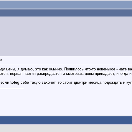
ду цены, я думаю, это как обычно. Появилось что-то новенькое - нате в
тся, первая партия распродастся и смотришь цены припадают, иногда и 
о если
toleg
себе такую захочет, то стоит два-три месяца подождать и куп
____________