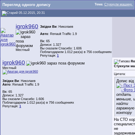
Перегляд одного допису
Тема
:
Стукнули машину.
05.12.2015, 20:31
igrok960
Звідки Ви
: Николаев
Авто
: Renault Traffic 1.9
Вік: 65
Дописи: 1.327
Вы сказали Спасибо: 1.606
Местный
Поблагодарили 1.012 раз(а) в 756 сообщениях
Репутація:
1
igrok960
Re
Стукнули ма
Местный
Цитата:
Допис ві
Звідки Ви
: Николаев
Авто
: Renault Traffic 1.9
Вік: 65
отдать
Дописи: 1.327
меньше, 
Вы сказали Спасибо: 1.606
Поблагодарили 1.012 раз(а) в 756 сообщениях
найти
Репутація:
1
гаражную
контору
На СТО хо
специалист
не
задерживаю