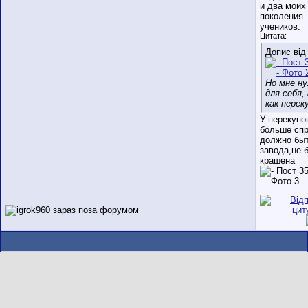
и два моих
поколения
учеников.
Цитата:
Допис ві
Но мне н
для себя, 
как перек
У перекупо
больше спр
должно быт
завода,не 
крашена