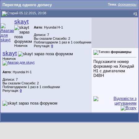
Перегляд одного допису
Тема
:
форкамеры
05.12.2015, 20:08
#
1
skayt
Авто
: Hyundai H-1
Дописи: 7
Вы сказали Спасибо: 2
Поблагодарили 1 раз в 1 сообщении
Новичок
Репутація:
0
skayt
форкамеры
Новичок
Подскажите номер
форкамер на Хюндай
Н1 с двигателем
Авто
: Hyundai H-1
D4BH
Дописи: 7
Вы сказали Спасибо: 2
Поблагодарили 1 раз в 1 сообщении
Репутація:
0