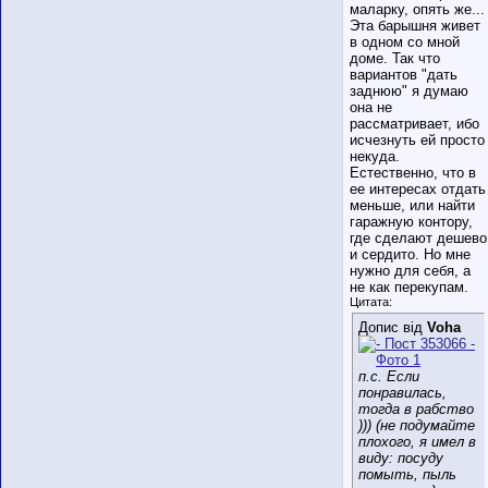
маларку, опять же...
Эта барышня живет
в одном со мной
доме. Так что
вариантов "дать
заднюю" я думаю
она не
рассматривает, ибо
исчезнуть ей просто
некуда.
Естественно, что в
ее интересах отдать
меньше, или найти
гаражную контору,
где сделают дешево
и сердито. Но мне
нужно для себя, а
не как перекупам.
Цитата:
Допис від
Voha
п.с. Если
понравилась,
тогда в рабство
))) (не подумайте
плохого, я имел в
виду: посуду
помыть, пыль