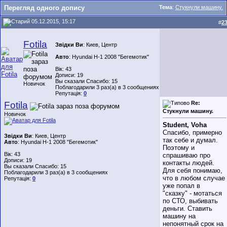
Перегляд одного допису
Тема
:
Стукнули машину.
05.12.2015, 15:17
#
2
Fotila
Звідки Ви
: Киев, Центр
Авто
: Hyundai H-1 2008 "Бегемотик"
Вік: 43
Дописи: 19
Вы сказали Спасибо: 15
Новичок
Поблагодарили 3 раз(а) в 3 сообщениях
Репутація:
0
Fotila
Re:
Стукнули машину.
Новичок
Student, Voha
Спасибо, примерно
Звідки Ви
: Киев, Центр
так себе и думал.
Авто
: Hyundai H-1 2008 "Бегемотик"
Поэтому и
Вік: 43
спрашиваю про
Дописи: 19
контакты людей.
Вы сказали Спасибо: 15
Для себя понимаю,
Поблагодарили 3 раз(а) в 3 сообщениях
что в любом случае
Репутація:
0
уже попал в
"сказку" - мотаться
по СТО, выбивать
деньги. Ставить
машину на
непонятный срок на