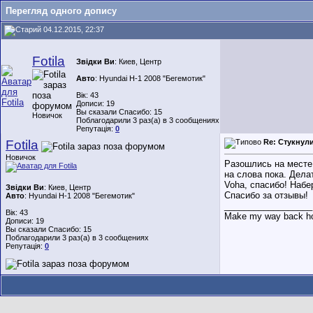
Перегляд одного допису
04.12.2015, 22:37
Fotila
Звідки Ви
: Киев, Центр
Авто
: Hyundai H-1 2008 "Бегемотик"
Вік: 43
Дописи: 19
Вы сказали Спасибо: 15
Новичок
Поблагодарили 3 раз(а) в 3 сообщениях
Репутація:
0
Fotila
Re: Стукнул
Новичок
Разошлись на месте.
на слова пока. Дела
Voha, спасибо! Набе
Звідки Ви
: Киев, Центр
Спасибо за отзывы!
Авто
: Hyundai H-1 2008 "Бегемотик"
__________________
Вік: 43
Make my way back hom
Дописи: 19
Вы сказали Спасибо: 15
Поблагодарили 3 раз(а) в 3 сообщениях
Репутація:
0