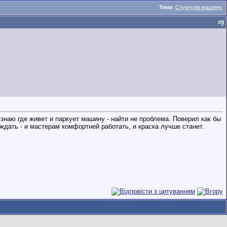
Тема
:
Стукнули машину.
#
9
знаю где живет и паркует машину - найти не проблема. Поверил как бы
дать - и мастерам комфортней работать, и краска лучше станет.