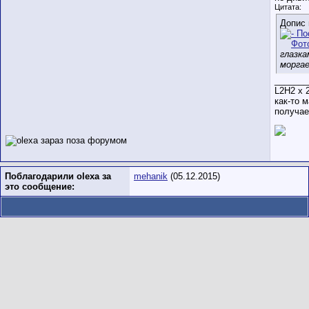
Цитата:
Допис 
глазка
моргае
_______
L2H2 х 2
как-то 
получае
Поблагодарили olexa за
mehanik
(05.12.2015)
это сообщение: