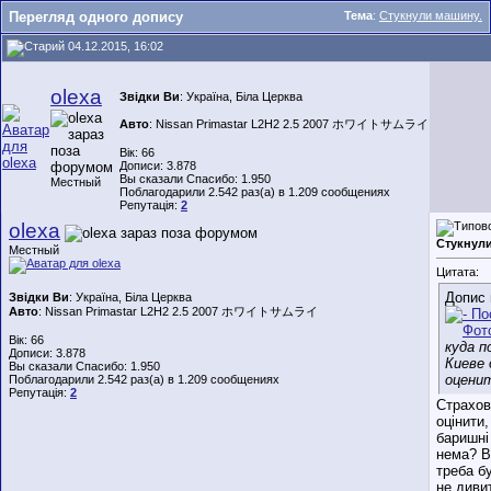
Перегляд одного допису
Тема
:
Стукнули машину.
04.12.2015, 16:02
olexa
Звідки Ви
: Україна, Біла Церква
Авто
: Nissan Primastar L2H2 2.5 2007 ホワイトサムライ
Вік: 66
Дописи: 3.878
Вы сказали Спасибо: 1.950
Местный
Поблагодарили 2.542 раз(а) в 1.209 сообщениях
Репутація:
2
olexa
Стукнули
Местный
Цитата:
Допис 
Звідки Ви
: Україна, Біла Церква
Авто
: Nissan Primastar L2H2 2.5 2007 ホワイトサムライ
Вік: 66
куда п
Дописи: 3.878
Киеве 
Вы сказали Спасибо: 1.950
оцени
Поблагодарили 2.542 раз(а) в 1.209 сообщениях
Репутація:
2
Страхов
оцінити,
баришні
нема? В
треба бу
не диви