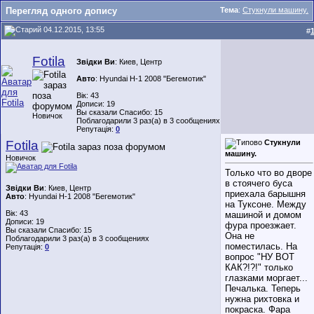
Перегляд одного допису
Тема
:
Стукнули машину.
04.12.2015, 13:55
#
Fotila
Звідки Ви
: Киев, Центр
Авто
: Hyundai H-1 2008 "Бегемотик"
Вік: 43
Дописи: 19
Вы сказали Спасибо: 15
Новичок
Поблагодарили 3 раз(а) в 3 сообщениях
Репутація:
0
Fotila
Стукнули
машину.
Новичок
Только что во дворе
в стоячего буса
Звідки Ви
: Киев, Центр
приехала барышня
Авто
: Hyundai H-1 2008 "Бегемотик"
на Туксоне. Между
Вік: 43
машиной и домом
Дописи: 19
фура проезжает.
Вы сказали Спасибо: 15
Она не
Поблагодарили 3 раз(а) в 3 сообщениях
поместилась. На
Репутація:
0
вопрос "НУ ВОТ
КАК?!?!" только
глазками моргает...
Печалька. Теперь
нужна рихтовка и
покраска. Фара