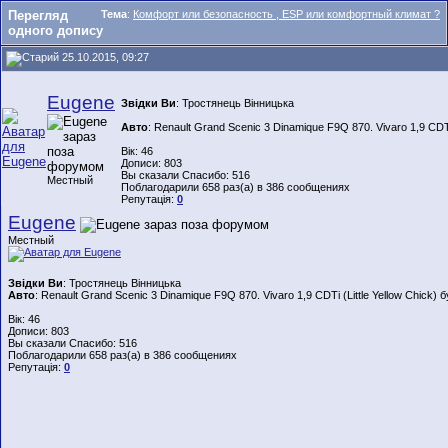
Перегляд
Тема
:
Комфорт или безопасность , ESP или комфортный климат ?
одного допису
25.10.2015, 09:27
Eugene
Звідки Ви
: Тростянець Вінницька
Авто
: Renault Grand Scenic 3 Dinamique F9Q 870. Vivaro 1,9 CDTi 
Вік: 46
Дописи: 803
Вы сказали Спасибо: 516
Местный
Поблагодарили 658 раз(а) в 386 сообщениях
Репутація:
0
Eugene
Местный
Звідки Ви
: Тростянець Вінницька
Авто
: Renault Grand Scenic 3 Dinamique F9Q 870. Vivaro 1,9 CDTi (Little Yellow Chick) б
Вік: 46
Дописи: 803
Вы сказали Спасибо: 516
Поблагодарили 658 раз(а) в 386 сообщениях
Репутація:
0