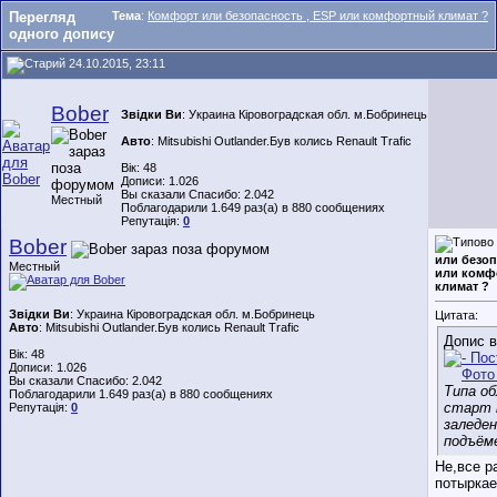
Перегляд
Тема
:
Комфорт или безопасность , ESP или комфортный климат ?
одного допису
24.10.2015, 23:11
Bober
Звідки Ви
: Украина Кіровоградская обл. м.Бобринець
Авто
: Mitsubishi Outlander.Був колись Renault Trafic
Вік: 48
Дописи: 1.026
Вы сказали Спасибо: 2.042
Местный
Поблагодарили 1.649 раз(а) в 880 сообщениях
Репутація:
0
Bober
или безоп
Местный
или комф
климат ?
Звідки Ви
: Украина Кіровоградская обл. м.Бобринець
Цитата:
Авто
: Mitsubishi Outlander.Був колись Renault Trafic
Допис 
Вік: 48
Дописи: 1.026
Вы сказали Спасибо: 2.042
Типа о
Поблагодарили 1.649 раз(а) в 880 сообщениях
старт 
Репутація:
0
заледе
подъёме
Не,все р
потыркае