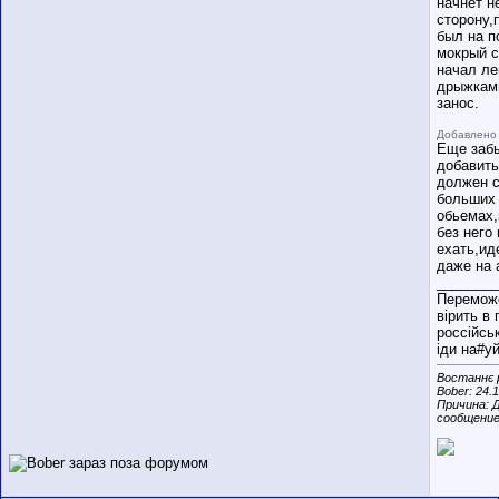
начнет н
сторону,
был на п
мокрый с
начал ле
дрыжками
занос.
Добавлено 
Еще заб
добавить
должен с
больших
обьемах,
без него
ехать,ид
даже на 
________
Переможе
вірить в 
россійсь
іди на#уй
Востаннє 
Bober: 24.
Причина: 
сообщени