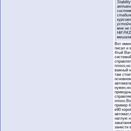
Stability
активн
систем
стабил
курсов
устойч
мне не 
НИ РАЗУ
мешала
Вот имен
писал и 
4тый Ваг
системо
справлял
плохо,но
важный м
там стои
основном
автомата
нужен,но
приводн
справляе
плохо.Во
пример 
е90 коро
автомат,
наглую н
закатано
занести 