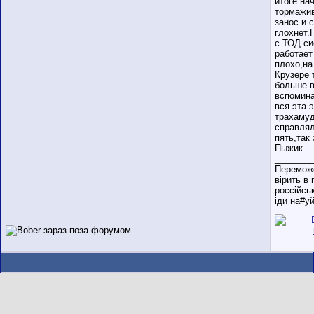
итоге на
тормажив
занос и 
глохнет.
с ТОД си
работает
плохо,н
Крузере 
больше в
вспомина
вся эта 
трахаму
справлял
пять,так 
Пыжик
________
Переможе
вірить в 
россійсь
іди на#уй