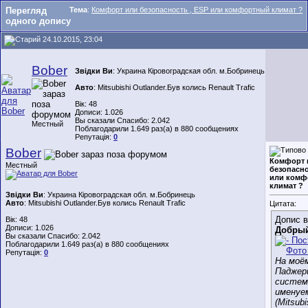
Перегляд
Тема
:
Комфорт или безопасность , ESP или комфортный климат ?
одного допису
24.10.2015, 23:04
Bober
Звідки Ви
: Украина Кіровоградская обл. м.Бобринець
Авто
: Mitsubishi Outlander.Був колись Renault Trafic
Вік: 48
Дописи: 1.026
Вы сказали Спасибо: 2.042
Местный
Поблагодарили 1.649 раз(а) в 880 сообщениях
Репутація:
0
Bober
Комфорт 
Местный
безопасно
или комф
климат ?
Звідки Ви
: Украина Кіровоградская обл. м.Бобринець
Авто
: Mitsubishi Outlander.Був колись Renault Trafic
Цитата:
Допис в
Вік: 48
Дописи: 1.026
Добры
Вы сказали Спасибо: 2.042
Поблагодарили 1.649 раз(а) в 880 сообщениях
Репутація:
0
На моё
Паджер
систем
именуе
(Mitsubi