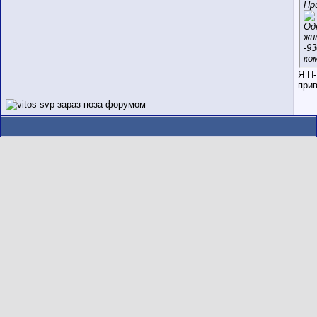
Пр
Од
жи
-9
ко
Я Н-
прив