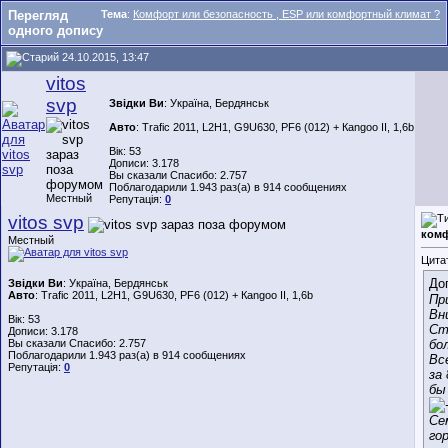
Перегляд
Тема
:
Комфорт или безопасность , ESP или комфортный климат ?
одного допису
24.10.2015, 13:47
vitos
svp
Звідки Ви
: Україна, Бердянськ
Авто
: Trafic 2011, L2H1, G9U630, PF6 (012) + Каngoo II, 1,6b
Вік: 53
Дописи: 3.178
Вы сказали Спасибо: 2.757
Поблагодарили 1.943 раз(а) в 914 сообщениях
Местный
Репутація:
0
vitos svp
комф
Местный
Цита
До
Звідки Ви
: Україна, Бердянськ
Авто
: Trafic 2011, L2H1, G9U630, PF6 (012) + Каngoo II, 1,6b
Пр
Вн
Вік: 53
Ст
Дописи: 3.178
Вы сказали Спасибо: 2.757
бо
Поблагодарили 1.943 раз(а) в 914 сообщениях
Вс
Репутація:
0
за
бы
Се
го