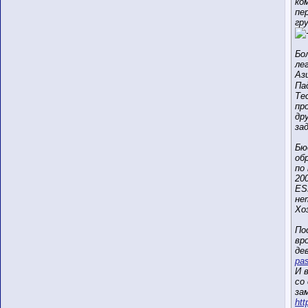
ко
пе
гру
Бо
ле
Аз
Па
Те
пр
др
за
Бю
об
по
20
ES
не
Хо
По
вр
де
pa
И 
со
за
htt