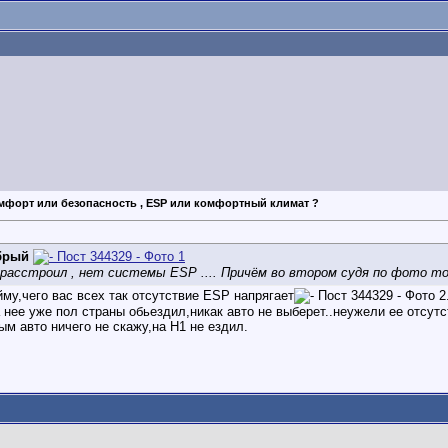
мфорт или безопасность , ESP или комфортный климат ?
брый
 расстроил , нет системы ESP .... Причём во втором судя по фото то
йму,чего вас всех так отсутствие ESP напрягает
а нее уже пол страны обьездил,никак авто не выберет..неужели ее отсут
м авто ничего не скажу,на Н1 не ездил.