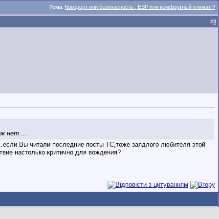
Тема
:
Комфорт или безопасность , ESP или комфортный климат ?
#
3
ж нет ...
..если Вы читали последние посты ТС,тоже заядлого любителя этой
ствие настолько критично для вождения?