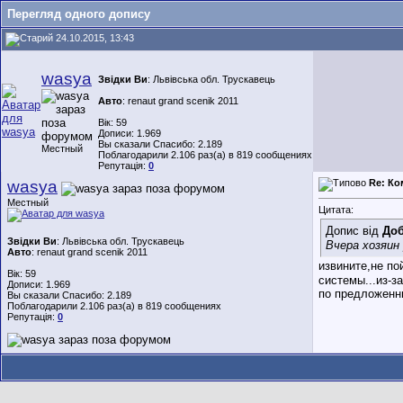
Перегляд одного допису
24.10.2015, 13:43
wasya
Звідки Ви
: Львівська обл. Трускавець
Авто
: renaut grand scenik 2011
Вік: 59
Дописи: 1.969
Вы сказали Спасибо: 2.189
Местный
Поблагодарили 2.106 раз(а) в 819 сообщениях
Репутація:
0
wasya
Re: Ко
Местный
Цитата:
Допис від
До
Звідки Ви
: Львівська обл. Трускавець
Вчера хозяин
Авто
: renaut grand scenik 2011
извините,не по
Вік: 59
системы...из-з
Дописи: 1.969
по предложенны
Вы сказали Спасибо: 2.189
Поблагодарили 2.106 раз(а) в 819 сообщениях
Репутація:
0