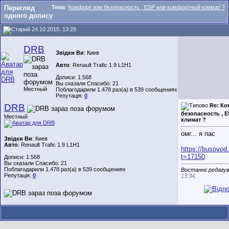
Перегляд
Тема
:
Комфорт или безопасность , ESP или комфортный климат ?
одного допису
24.10.2015, 13:28
DRB
Звідки Ви
: Киев
Авто
: Renault Trafic 1.9 L1H1
Дописи: 1.568
Вы сказали Спасибо: 21
Местный
Поблагодарили 1.478 раз(а) в 539 сообщениях
Репутація:
0
DRB
Re: К
безопасность , 
Местный
климат ?
омг... я пас
Звідки Ви
: Киев
Авто
: Renault Trafic 1.9 L1H1
https://busovod
t=17150
Дописи: 1.568
Вы сказали Спасибо: 21
Поблагодарили 1.478 раз(а) в 539 сообщениях
Востаннє редагув
Репутація:
0
13:34
.