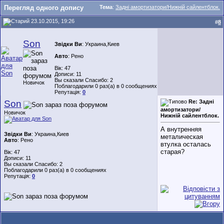
Перегляд одного допису
Тема
:
Задні амортизатори/Нижній сайлентблок.
23.10.2015, 19:26
#
8
Son
Звідки Ви
: Украина,Киев
Авто
: Рено
Вік: 47
Дописи: 11
Вы сказали Спасибо: 2
Новичок
Поблагодарили 0 раз(а) в 0 сообщениях
Репутація:
0
Son
Re: Задні
амортизатори/
Новичок
Нижній сайлентблок.
А внутренняя
Звідки Ви
: Украина,Киев
металическая
Авто
: Рено
втулка осталась
старая?
Вік: 47
Дописи: 11
Вы сказали Спасибо: 2
Поблагодарили 0 раз(а) в 0 сообщениях
Репутація:
0