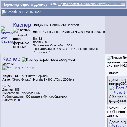
Перегляд одного допису
Тема
:
Пряма промивка паливної системи Н-1/Н-300
20.10.2015, 15:25
Каспер
Звідки Ви
: Саня,місто Черкаси
Авто
: "Good Ghost" Hyundai H-300 170к.с 2008р.в
Вік: 52
Дописи: 803
Вы сказали Спасибо: 1.669
Местный
Поблагодарили 900 раз(а) в 404 сообщениях
Репутація:
0
Каспер
Re
промивка па
Местный
системи Н-1/
Цитата:
Звідки Ви
: Саня,місто Черкаси
Допис від
Авто
: "Good Ghost" Hyundai H-300 170к.с 2008р.в
sergey201
Вік: 52
Дописи: 803
Вы сказали Спасибо: 1.669
Або про з
Поблагодарили 900 раз(а) в 404 сообщениях
Репутація:
0
форсунок.
Поясни, чог
треба міня
Цитата:
Допис від