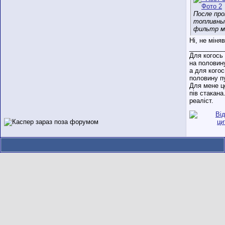
После пр
топливны
фильтр м
Ні, не міняв
__________
Для когось
на половин
а для когос
половину п
Для мене ц
пів стакана
реаліст.