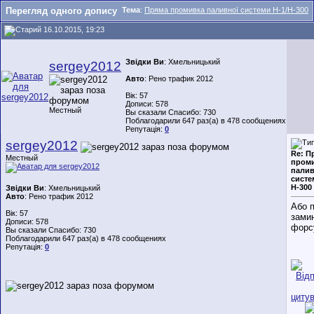
Перегляд одного допису
Тема
:
Пряма промивка паливної системи Н-1/Н-300
16.10.2015, 19:23
Звідки Ви
: Хмельницький
sergey2012
Авто
: Рено трафик 2012
Вік: 57
Дописи: 578
Местный
Вы сказали Спасибо: 730
Поблагодарили 647 раз(а) в 478 сообщениях
Репутація:
0
sergey2012
Re: П
Местный
пром
палив
систе
Н-300
Звідки Ви
: Хмельницький
Авто
: Рено трафик 2012
Або 
Вік: 57
зами
Дописи: 578
форс
Вы сказали Спасибо: 730
Поблагодарили 647 раз(а) в 478 сообщениях
Репутація:
0