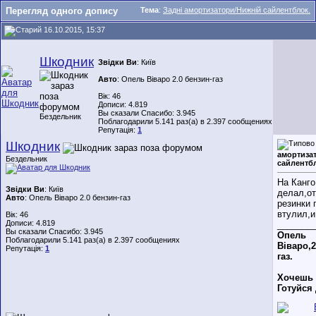
Перегляд одного допису
Тема
:
Задні амортизатори/Нижній сайлентблок.
16.10.2015, 15:37
Шкодник
Звідки Ви
: Київ
Авто
: Опель Віваро 2.0 бензин-газ
Вік: 46
Дописи: 4.819
Вы сказали Спасибо: 3.945
Бездельник
Поблагодарили 5.141 раз(а) в 2.397 сообщениях
Репутація:
1
Шкодник
амортиза
Бездельник
сайлентб
На Канго
Звідки Ви
: Київ
делал,от
Авто
: Опель Віваро 2.0 бензин-газ
резинки 
втулил,и
Вік: 46
Дописи: 4.819
_______
Вы сказали Спасибо: 3.945
Опель
Поблагодарили 5.141 раз(а) в 2.397 сообщениях
Віваро,2
Репутація:
1
газ.
Хочешь
Готуйся 