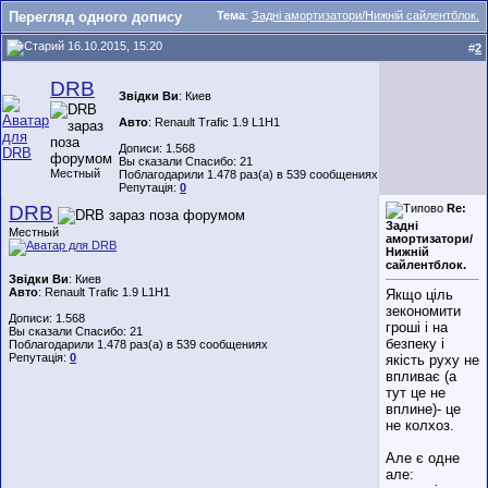
Перегляд одного допису
Тема
:
Задні амортизатори/Нижній сайлентблок.
16.10.2015, 15:20
#
2
DRB
Звідки Ви
: Киев
Авто
: Renault Trafic 1.9 L1H1
Дописи: 1.568
Вы сказали Спасибо: 21
Местный
Поблагодарили 1.478 раз(а) в 539 сообщениях
Репутація:
0
DRB
Re:
Задні
Местный
амортизатори/
Нижній
сайлентблок.
Звідки Ви
: Киев
Авто
: Renault Trafic 1.9 L1H1
Якщо ціль
зекономити
Дописи: 1.568
гроші і на
Вы сказали Спасибо: 21
безпеку і
Поблагодарили 1.478 раз(а) в 539 сообщениях
Репутація:
0
якість руху не
впливає (а
тут це не
вплине)- це
не колхоз.
Але є одне
але: