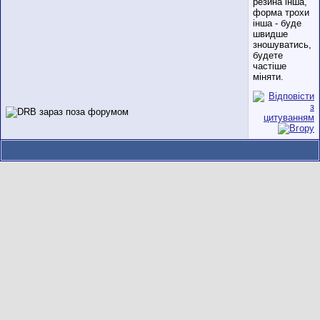
резина інша,
форма трохи
інша - буде
швидше
зношуватись,
будете
частіше
міняти.