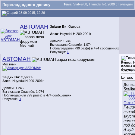
Перегляд одного допису
Тема
:
Stalker88, Hyundai h-1 2009 с Голандии
28.09.2015, 12:26
АВТОМАН
Звідки Ви
: Одесса
Авто
: Huyndai H 200-2001г
Дописи: 1.246
Вы сказали Спасибо: 1.074
Местный
Поблагодарили 799 раз(а) в 474 сообщениях
Репутація:
1
АВТОМАН
Купил, H
Местный
планы н
будущее
Звідки Ви
: Одесса
Цитата:
Авто
: Huyndai H 200-2001г
Допис
Дописи: 1.246
Stalke
Вы сказали Спасибо: 1.074
Поблагодарили 799 раз(а) в 474 сообщениях
Репутація:
1
Решил
выхо
акуст
поме
под д
А куй
колон