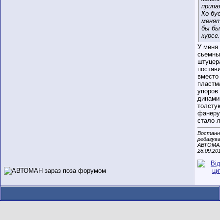
припа
Ко бу
менят
бы бы
курсе.
У меня
сьемны
штуцер
постав
вместо
пластм
упоров
динами
толсту
фанеру,
стало 
Востанн
редагув
АВТОМА
28.09.20