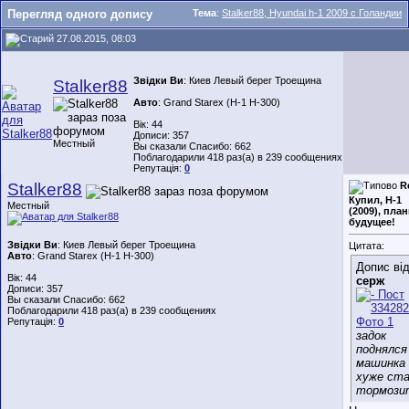
Перегляд одного допису
Тема
:
Stalker88, Hyundai h-1 2009 с Голандии
27.08.2015, 08:03
Звідки Ви
: Киев Левый берег Троещина
Stalker88
Авто
: Grand Starex (H-1 H-300)
Вік: 44
Дописи: 357
Местный
Вы сказали Спасибо: 662
Поблагодарили 418 раз(а) в 239 сообщениях
Репутація:
0
Stalker88
R
Купил, H-1
Местный
(2009), пла
будущее!
Звідки Ви
: Киев Левый берег Троещина
Цитата:
Авто
: Grand Starex (H-1 H-300)
Допис ві
Вік: 44
серж
Дописи: 357
Вы сказали Спасибо: 662
Поблагодарили 418 раз(а) в 239 сообщениях
Репутація:
0
задок
поднялся
машинка
хуже ст
тормози