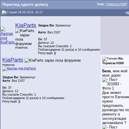
Перегляд одного допису
Тема
:
Тормоза Н300
28.05.2015, 10:17
#
6
KiaParts
Звідки Ви
: Кременчуг
Авто
: Ваз 2107
Вік: 37
Дописи: 12
Вы сказали Спасибо: 1
Новичок
Поблагодарили 11 раз(а) в 10 сообщениях
Репутація:
0
KiaParts
Re:
Тормоза Н300
Новичок
Беза
, мне мой
мозг дорог.
Звідки Ви
: Кременчуг
Авто
: Ваз 2107
Вік: 37
Дописи: 12
Дык может
Вы сказали Спасибо: 1
просто Евгени
Поблагодарили 11 раз(а) в 10 сообщениях
нужно
Репутація:
0
предложить
руководство п
ремонту и
эксплуатации
автомобиля ?