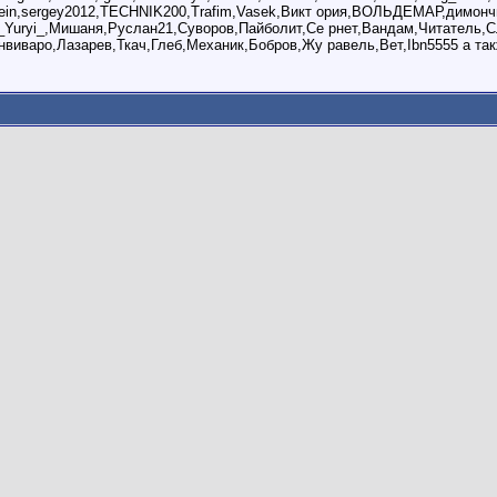
ein,sergey2012,TECHNIK200,Trafim,Vasek,Викт ория,ВОЛЬДЕМАР,димончи
_Yuryi_,Мишаня,Руслан21,Суворов,Пайболит,Се рнет,Вандам,Читатель,С
нвиваро,Лазарев,Ткач,Глеб,Механик,Бобров,Жу равель,Вет,Ibn5555 а так