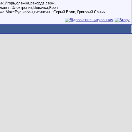
к,Игорь,олежка,рэкордз,серж,
лавян,Электроник,Вовачка,Кро т,
же МаксРус,кабан,кисинтин...Серый Волк, Григорий Саныч.