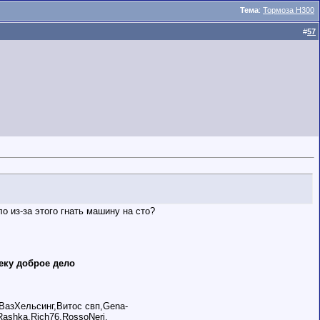
Тема
:
Тормоза Н300
#
57
о из-за этого гнать машину на сто?
еку доброе дело
,ВазХельсинг,Витос свп,Gena-
Rashka,Rich76,RossoNeri,