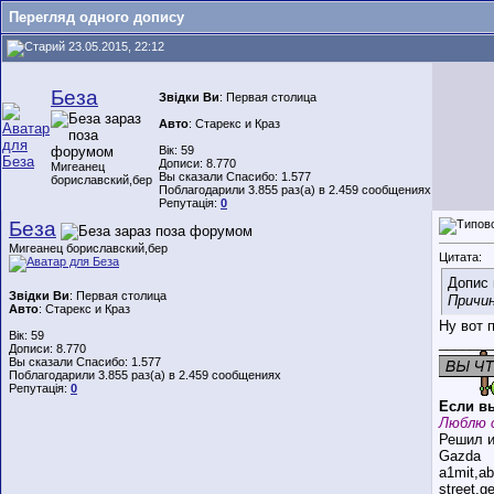
Перегляд одного допису
23.05.2015, 22:12
Беза
Звідки Ви
: Первая столица
Авто
: Старекс и Краз
Вік: 59
Дописи: 8.770
Мигеанец
Вы сказали Спасибо: 1.577
бориславский,бер
Поблагодарили 3.855 раз(а) в 2.459 сообщениях
Репутація:
0
Беза
Мигеанец бориславский,бер
Цитата:
Допис 
Звідки Ви
: Первая столица
Причин
Авто
: Старекс и Краз
Ну вот 
Вік: 59
_______
Дописи: 8.770
Вы сказали Спасибо: 1.577
Поблагодарили 3.855 раз(а) в 2.459 сообщениях
Репутація:
0
Если вы
Люблю 
Решил и
Gazda
a1mit,a
street,