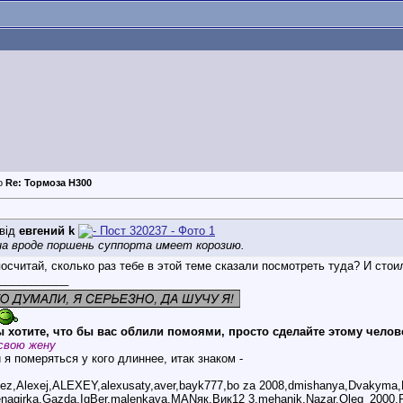
Re: Тормоза Н300
від
евгений k
а вроде поршень суппорта имеет корозию.
посчитай, сколько раз тебе в этой теме сказали посмотреть туда? И стоил
___________
 хотите, что бы вас облили помоями, просто сделайте этому челов
свою жену
 я померяться у кого длиннее, итак знаком -
bez,Alexej,ALEXEY,alexusaty,aver,bayk777,bo za 2008,dmishanya,Dvakyma
genagirka,Gazda,IgBer,malenkaya,MANяк,Вик12 3,mehanik,Nazar,Oleg_2000,