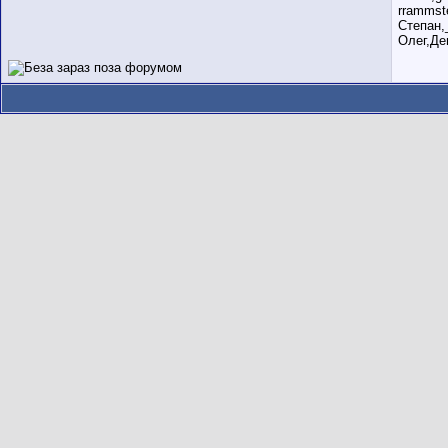
rrammst
Степан,
Олег,Де